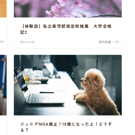
【体験談】私立薬学部指定校推薦 大学合格
変
記2
FP
2023.12.02
家計改善・FP
ジュニアNISA廃止！18歳になったよ！どうす
る？