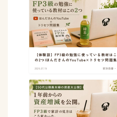
【体験談】FP3級の勉強に使っている教材は
の2つ|ほんださんのYouTube×トリセツ問題集
2026.07.19
家計改善・