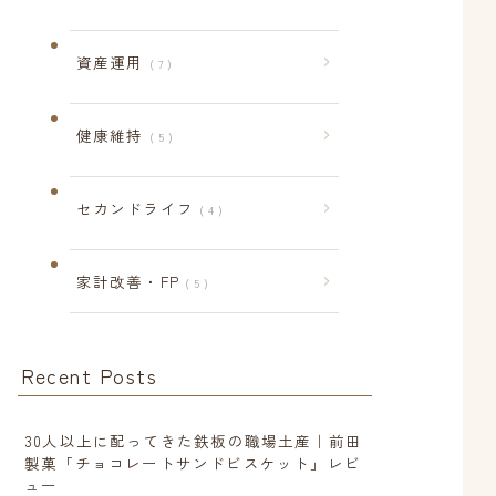
資産運用
7
健康維持
5
セカンドライフ
4
家計改善・FP
5
Recent Posts
30人以上に配ってきた鉄板の職場土産｜前田
製菓「チョコレートサンドビスケット」レビ
ュー