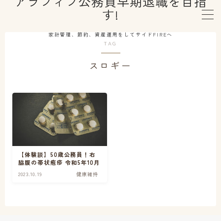
アラフィフ公務員早期退職を目指
す!
MENU
家計管理、節約、資産運用をしてサイドFIREへ
TAG
スロギー
はじめての方へ
プロフィール
早期退職制度利用
資産運用
【体験談】50歳公務員！右
脇腹の帯状疱疹 令和5年10月
2023.10.19
健康維持
健康維持
セカンドライフ