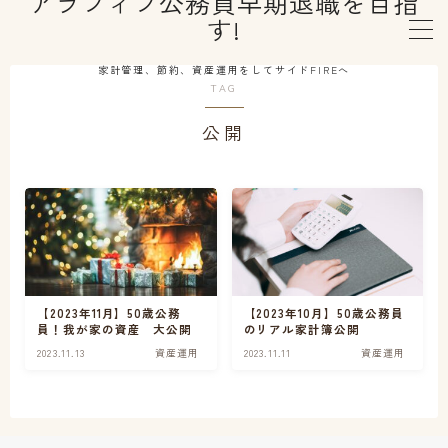
アラフィフ公務員早期退職を目指
す!
MENU
家計管理、節約、資産運用をしてサイドFIREへ
TAG
公開
はじめての方へ
プロフィール
早期退職制度利用
資産運用
【2023年11月】50歳公務
【2023年10月】50歳公務員
員！我が家の資産 大公開
のリアル家計簿公開
2023.11.13
資産運用
2023.11.11
資産運用
健康維持
セカンドライフ