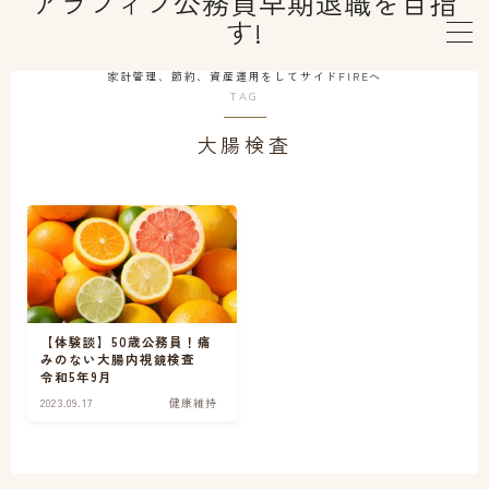
アラフィフ公務員早期退職を目指
す!
MENU
家計管理、節約、資産運用をしてサイドFIREへ
TAG
大腸検査
はじめての方へ
プロフィール
早期退職制度利用
資産運用
【体験談】50歳公務員！痛
みのない大腸内視鏡検査
令和5年9月
健康維持
2023.09.17
健康維持
セカンドライフ