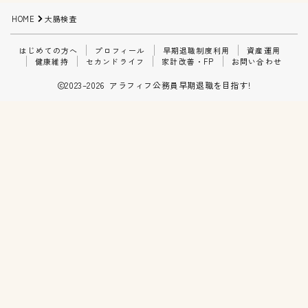
家計改善・FP
HOME
大腸検査
はじめての方へ
プロフィール
早期退職制度利用
資産運用
お問い合わせ
健康維持
セカンドライフ
家計改善・FP
お問い合わせ
2023–2026 アラフィフ公務員早期退職を目指す!