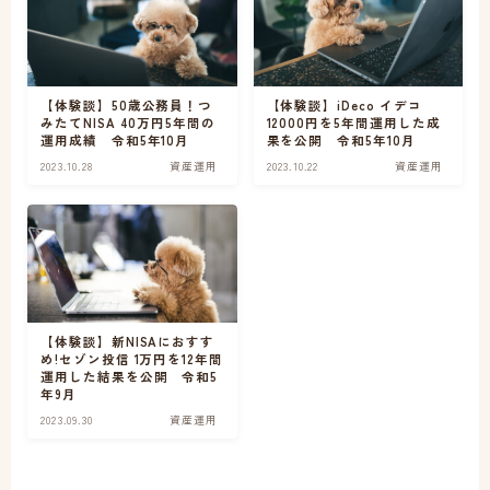
家計改善・FP
お問い合わせ
【体験談】50歳公務員！つ
【体験談】iDeco イデコ
みたてNISA 40万円5年間の
12000円を5年間運用した成
運用成績 令和5年10月
果を公開 令和5年10月
2023.10.28
資産運用
2023.10.22
資産運用
【体験談】新NISAにおすす
め!セゾン投信 1万円を12年間
運用した結果を公開 令和5
年9月
2023.09.30
資産運用