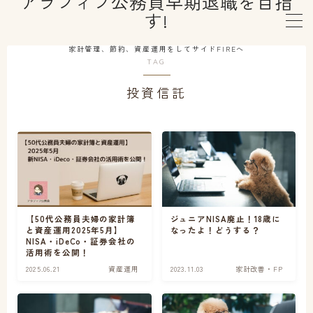
アラフィフ公務員早期退職を目指
す!
MENU
家計管理、節約、資産運用をしてサイドFIREへ
TAG
投資信託
はじめての方へ
プロフィール
早期退職制度利用
資産運用
【50代公務員夫婦の家計簿
ジュニアNISA廃止！18歳に
と資産運用2025年5月】
なったよ！どうする？
NISA・iDeCo・証券会社の
活用術を公開！
健康維持
2025.06.21
資産運用
2023.11.03
家計改善・FP
セカンドライフ