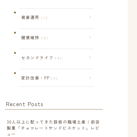
資産運用
7
健康維持
5
セカンドライフ
4
家計改善・FP
5
Recent Posts
30人以上に配ってきた鉄板の職場土産｜前田
製菓「チョコレートサンドビスケット」レビ
ュー