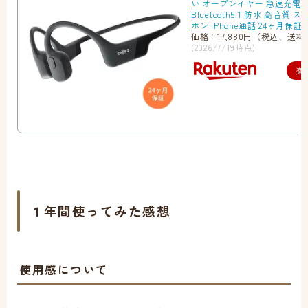
い オープンイヤー 急速充電
Bluetooth5.1 防水 高音質
ホン iPhone通話 24ヶ月保
価格：17,880円（税込、送料
(2026/7/19時点)
楽
１年間使ってみた感想
使用感について