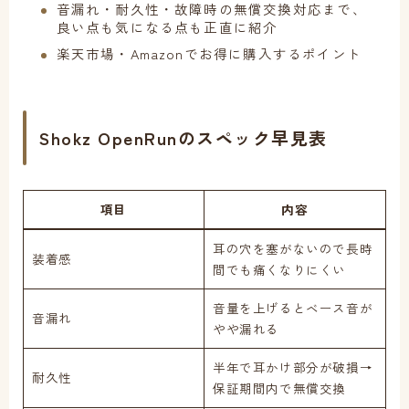
音漏れ・耐久性・故障時の無償交換対応まで、
良い点も気になる点も正直に紹介
楽天市場・Amazonでお得に購入するポイント
Shokz OpenRunのスペック早見表
項目
内容
耳の穴を塞がないので長時
装着感
間でも痛くなりにくい
音量を上げるとベース音が
音漏れ
やや漏れる
半年で耳かけ部分が破損→
耐久性
保証期間内で無償交換