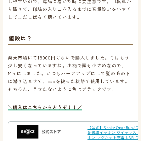
しやすいので、職場に着いた時に要注意です。自転車か
ら降りて、職場の入り口を入るまでに音量設定を小さく
してまだしばらく聴いています。
値段は？
楽天市場にて18000円ぐらいで購入しました。今はもう
少し安くなっていますね。小柄で頭も小さめなので、
Miniにしました。いつもハーフアップにして髪の毛の下
に潜り込ませて、capを被った状態で使用しています。
もちろん、目立たないように色はブラックです。
＼購入はこちらからどうぞ↓↓／
【公式】Shokz OpenRun/Ope
骨伝導イヤホン ワイヤレス 
ホン マグネット充電 USB-C