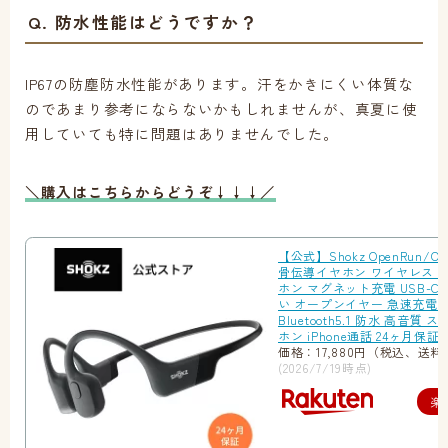
Q. 防水性能はどうですか？
IP67の防塵防水性能があります。汗をかきにくい体質な
のであまり参考にならないかもしれませんが、真夏に使
用していても特に問題はありませんでした。
＼購入はこちらからどうぞ↓↓↓／
【公式】Shokz OpenRun/Ope
骨伝導イヤホン ワイヤレス 
ホン マグネット充電 USB-C
い オープンイヤー 急速充電
Bluetooth5.1 防水 高音質
ホン iPhone通話 24ヶ月保
価格：17,880円（税込、送料
(2026/7/19時点)
楽